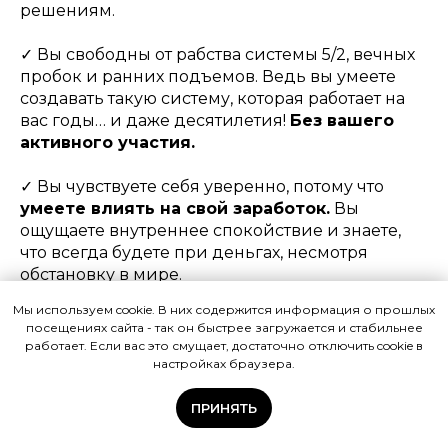
решениям.
✓ Вы свободны от рабства системы 5/2, вечных
пробок и ранних подъемов. Ведь вы умеете
создавать такую систему, которая работает на
вас годы… и даже десятилетия!
Без вашего
активного участия.
✓ Вы чувствуете себя уверенно, потому что
умеете влиять на свой заработок.
Вы
ощущаете внутреннее спокойствие и знаете,
что всегда будете при деньгах, несмотря
обстановку в мире.
Мы используем cookie. В них содержится информация о прошлых
✓
И главное: вы точно знаете, что эти
посещениях сайта - так он быстрее загружается и стабильнее
100.000 дохода – только начало.
Ведь теперь
работает. Если вас это смущает, достаточно отключить cookie в
вы можете масштабировать эту систему и
настройках браузера.
создать бизнес.
ПРИНЯТЬ
VKFINANCE
Обучение
Бесплатно
Ещё