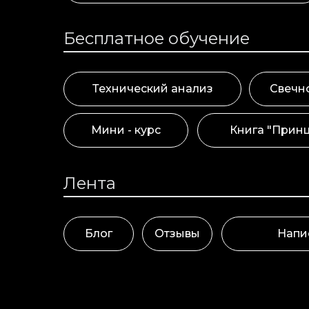
Бесплатное обучение
Технический анализ
Свечн
Мини - курс
Книга "Прин
Лента
Блог
Отзывы
Напи