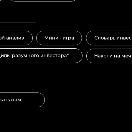
ой анализ
Мини - игра
Словарь инвес
ципы разумного инвестора"
Накопи на меч
сать нам