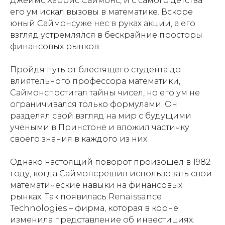
Джеймс Харрис Саймонс, и с самого детства
его ум искал вызовы в математике. Вскоре
юный Саймонсуже нес в руках акции, а его
взгляд устремлялся в бескрайние просторы
финансовых рынков.
Пройдя путь от блестящего студента до
влиятельного профессора математики,
Саймонспостигал тайны чисел, но его ум не
ограничивался только формулами. Он
разделял свой взгляд на мир с будущими
учеными в Принстоне и вложил частичку
своего знания в каждого из них.
Однако настоящий поворот произошел в 1982
году, когда Саймонсрешил использовать свои
математические навыки на финансовых
рынках. Так появилась Renaissance
Technologies – фирма, которая в корне
изменила представление об инвестициях.